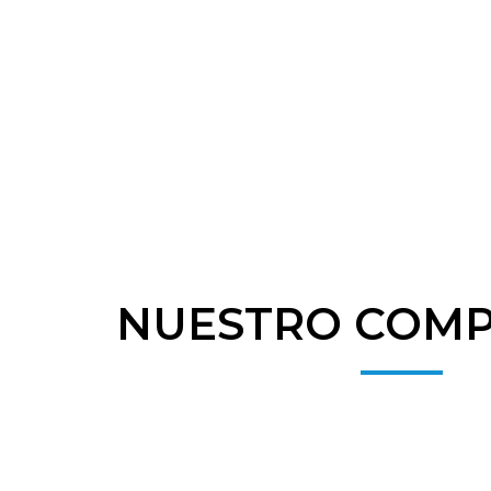
NUESTRO COM
Proyectos a su medida
Greenworking, su socio en soluciones tecnológicas, ofrece
Sabemos que cada cliente tiene necesidades únicas, por l