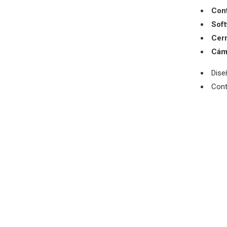
Con
Soft
Cerr
Cáma
Dise
Cont