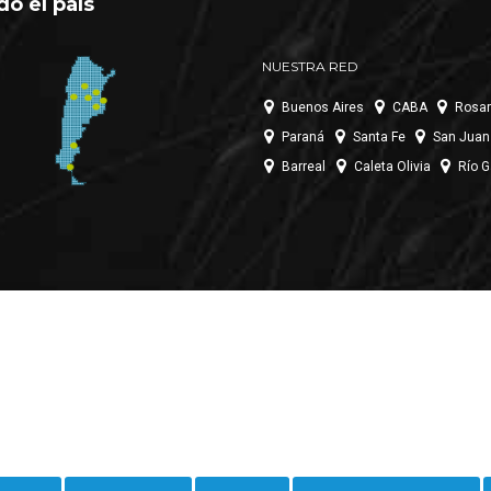
do el país
NUESTRA RED
Buenos Aires
CABA
Rosar
Paraná
Santa Fe
San Juan
Barreal
Caleta Olivia
Río G