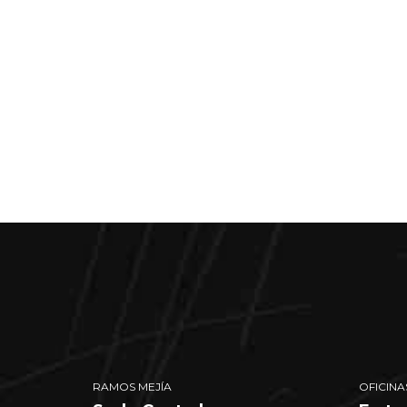
nuestros s
y calefacc
Descubra cómo Greenworking puede
con nuestros servicios de refriger
RAMOS MEJÍA
OFICINA