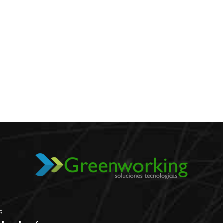
ervicios de refrigerac
ión
 ayudarle a mantener un ambiente confortable y eficiente en tu 
ación y calefacción.
CONTINUE READIN
S